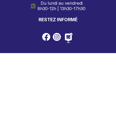
Du lundi au vendredi
8h30-12h | 13h30-17h30
RESTEZ INFORMÉ
Mairie
Communauté urbaine
Portail familles
Urbanisme
Connexion intranet
Extranet élus
Plan du site
Accessibilité
: