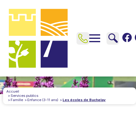
Accueil
Services publics
Famille
Enfance (3-11 ans)
Les écoles de Buchelay