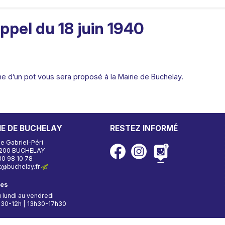
el du 18 juin 1940
me d’un pot vous sera proposé à la Mairie de Buchelay.
IE DE BUCHELAY
RESTEZ INFORMÉ
ue Gabriel-Péri
200 BUCHELAY
30 98 10 78
ehcub@tcatnoc
res
 lundi au vendredi
30-12h | 13h30-17h30