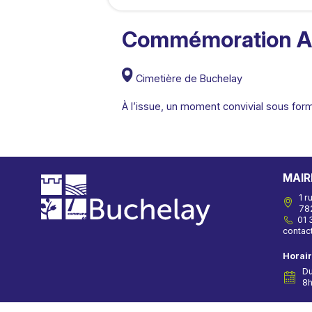
Commémoration App
Cimetière de Buchelay
À l’issue, un moment convivial sous for
MAIR
1 r
78
01 
rf.yal
Horai
Du
8h