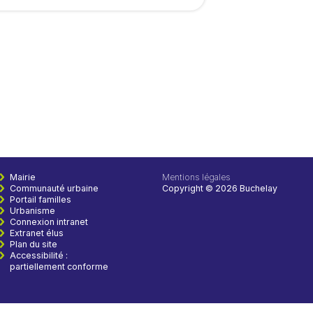
Mairie
Mentions légales
Communauté urbaine
Copyright © 2026 Buchelay
Portail familles
Urbanisme
Connexion intranet
Extranet élus
Plan du site
Accessibilité
:
partiellement conforme