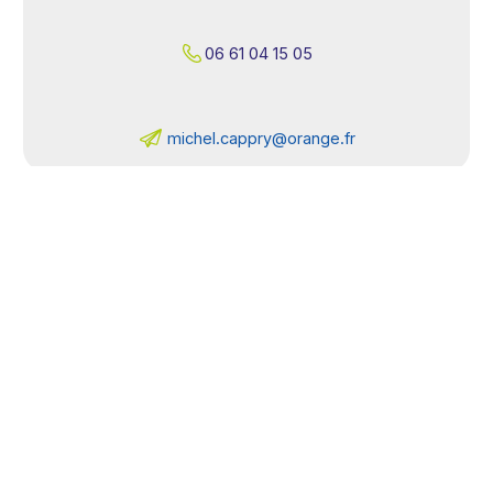
06 61 04 15 05
michel.
rf.egnaro@yrppac
MAIRIE DE BUCHELAY
1 rue Gabriel-Péri
78200 BUCHELAY
01 30 98 10 78
rf.yalehcub@tcatnoc